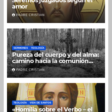
Seremos juzgados según el
amor
PADRE CRISTIAN
SERMONES
TEOLOGÍA
Pureza del cuerpo y del alma:
camino hacia la comunión
con Dios
PADRE CRISTIAN
TEOLOGÍA
VIDA DE SANTOS
«Homilia sobre el Verbo – el