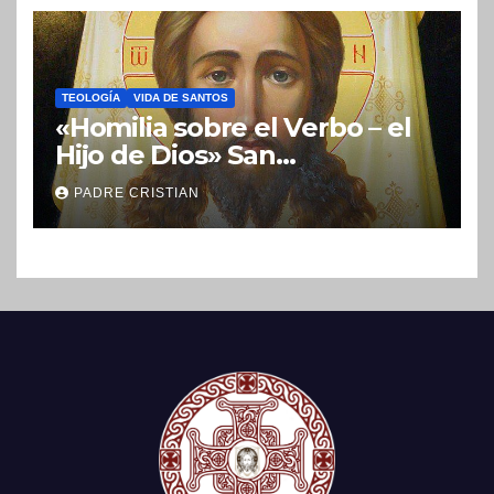
TEOLOGÍA
VIDA DE SANTOS
«Homilia sobre el Verbo – el
Hijo de Dios» San
Nicolás (Velimírovich)
PADRE CRISTIAN