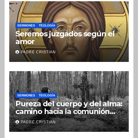
SERMONES
TEOLOGÍA
Seremos juzgados según el
amor
PADRE CRISTIAN
SERMONES
TEOLOGÍA
Pureza del cuerpo y del alma:
camino hacia la comunión
con Dios
PADRE CRISTIAN