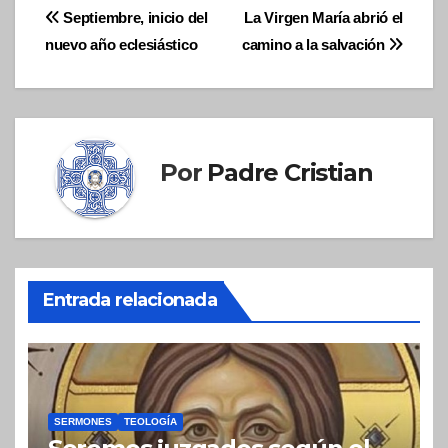
Navegación
Septiembre, inicio del
La Virgen María abrió el
nuevo año eclesiástico
camino a la salvación
de
entradas
Por
Padre Cristian
Entrada relacionada
SERMONES
TEOLOGÍA