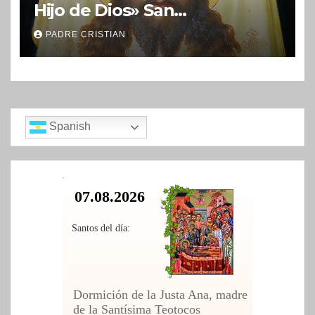
Hijo de Dios» San
Nicolás (Velimírovich)
PADRE CRISTIAN
Spanish