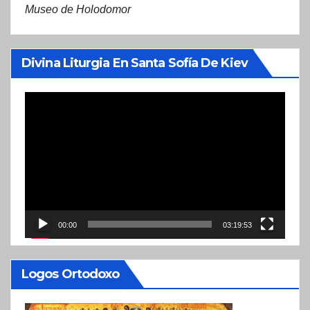
Museo de Holodomor
Divina Liturgia En Santa Sofía De Kiev
Reproductor
de
vídeo
00:00
03:19:53
Logos Ortodoxo