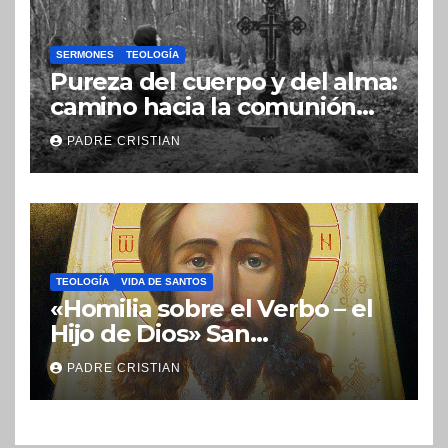
SERMONES
TEOLOGÍA
Pureza del cuerpo y del alma:
camino hacia la comunión
con Dios
PADRE CRISTIAN
TEOLOGÍA
VIDA DE SANTOS
«Homilia sobre el Verbo – el
Hijo de Dios» San
Nicolás (Velimírovich)
PADRE CRISTIAN