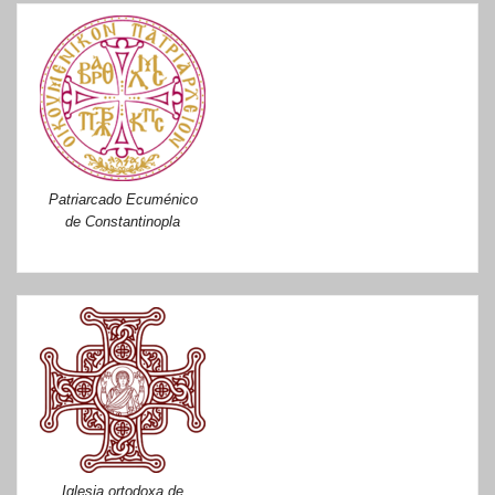
Patriarcado Ecuménico
de Constantinopla
Iglesia ortodoxa de