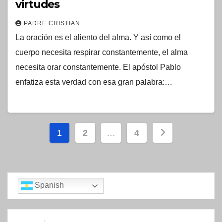
virtudes
PADRE CRISTIAN
La oración es el aliento del alma. Y así como el
cuerpo necesita respirar constantemente, el alma
necesita orar constantemente. El apóstol Pablo
enfatiza esta verdad con esa gran palabra:…
Paginación
1
2
…
4
de
entradas
Spanish