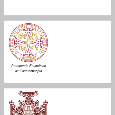
Patriarcado Ecuménico
de Constantinopla