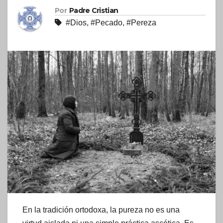
Por
Padre Cristian
#Dios
,
#Pecado
,
#Pereza
En la tradición ortodoxa, la pureza no es una