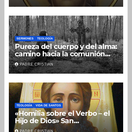
SERMONES
TEOLOGÍA
Pureza del cuerpo y del alma:
camino hacia la comunión
con Dios
PADRE CRISTIAN
TEOLOGÍA
VIDA DE SANTOS
«Homilia sobre el Verbo – el
Hijo de Dios» San
Nicolás (Velimírovich)
PADRE CRISTIAN