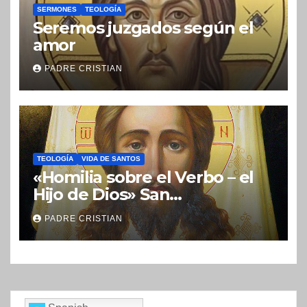
SERMONES
TEOLOGÍA
Seremos juzgados según el
amor
PADRE CRISTIAN
TEOLOGÍA
VIDA DE SANTOS
«Homilia sobre el Verbo – el
Hijo de Dios» San
Nicolás (Velimírovich)
PADRE CRISTIAN