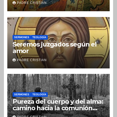
PADRE CRISTIAN
SERMONES
TEOLOGÍA
Seremos juzgados según el
amor
PADRE CRISTIAN
SERMONES
TEOLOGÍA
Pureza del cuerpo y del alma:
camino hacia la comunión
con Dios