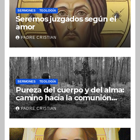
SERMONES
TEOLOGÍA
Seremos juzgados según el
amor
PADRE CRISTIAN
SERMONES
TEOLOGÍA
Pureza del cuerpo y del alma:
camino hacia la comunión
con Dios
PADRE CRISTIAN