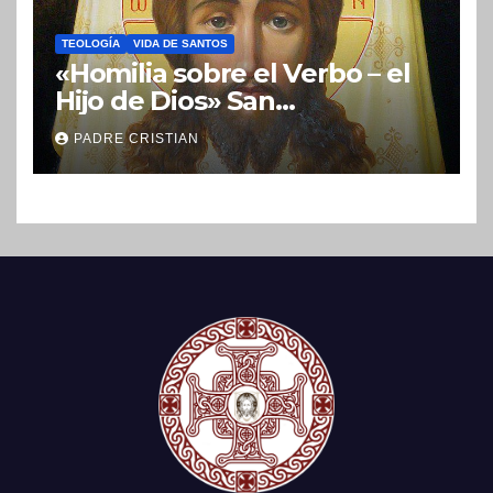
TEOLOGÍA
VIDA DE SANTOS
«Homilia sobre el Verbo – el
Hijo de Dios» San
Nicolás (Velimírovich)
PADRE CRISTIAN