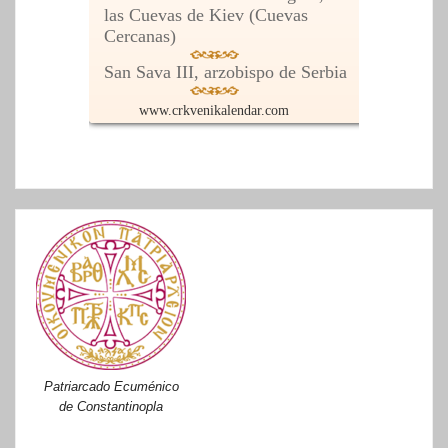
Patriarcado Ecuménico
de Constantinopla