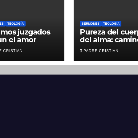
ES
TEOLOGÍA
SERMONES
TEOLOGÍA
emos juzgados
Pureza del cuer
ún el amor
del alma: camin
hacia la comuni
E CRISTIAN
PADRE CRISTIAN
con Dios