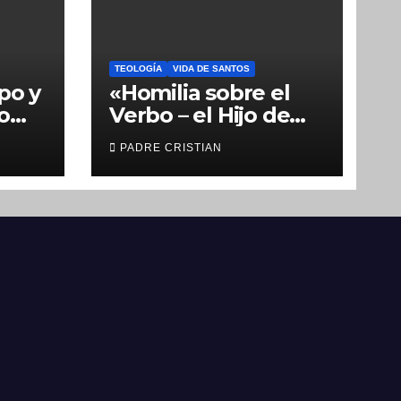
TEOLOGÍA
VIDA DE SANTOS
po y
«Homilia sobre el
o
Verbo – el Hijo de
ón
Dios» San
PADRE CRISTIAN
Nicolás (Velimírovic
h)