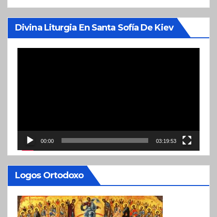
Divina Liturgia En Santa Sofía De Kiev
Reproductor
de
vídeo
00:00
03:19:53
Logos Ortodoxo