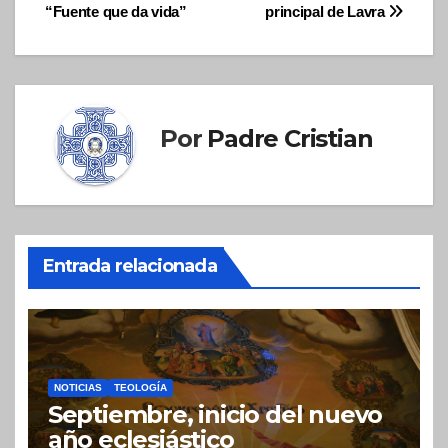
entradas
“Fuente que da vida”
principal de Lavra
Por
Padre Cristian
Entrada relacionada
NOTICIAS
TEOLOGÍA
Septiembre, inicio del nuevo
año eclesiástico