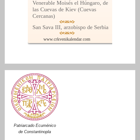
Patriarcado Ecuménico
de Constantinopla