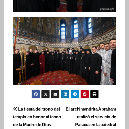
Navegación
La fiesta del trono del
El archimandrita Abraham
templo en honor al ícono
realizó el servicio de
de
de la Madre de Dios
Pascua en la catedral