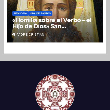
TEOLOGÍA
VIDA DE SANTOS
«Homilia sobre el Verbo – el
Hijo de Dios» San
Nicolás (Velimírovich)
PADRE CRISTIAN