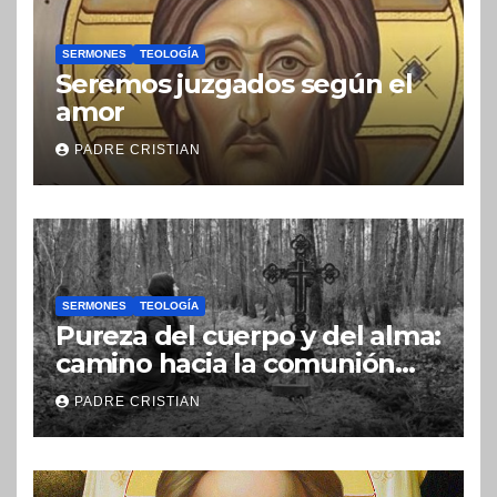
SERMONES
TEOLOGÍA
Seremos juzgados según el
amor
PADRE CRISTIAN
SERMONES
TEOLOGÍA
Pureza del cuerpo y del alma:
camino hacia la comunión
con Dios
PADRE CRISTIAN